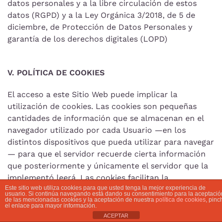
datos personales y a la libre circulación de estos
datos (RGPD) y a la Ley Orgánica 3/2018, de 5 de
diciembre, de Protección de Datos Personales y
garantía de los derechos digitales (LOPD)
V. POLÍTICA DE COOKIES
El acceso a este Sitio Web puede implicar la
utilización de cookies. Las cookies son pequeñas
cantidades de información que se almacenan en el
navegador utilizado por cada Usuario —en los
distintos dispositivos que pueda utilizar para navegar
— para que el servidor recuerde cierta información
que posteriormente y únicamente el servidor que la
implementó leerá. Las cookies facilitan la
Este sitio web utiliza cookies para que usted tenga la mejor experiencia de
navegación, la hacen más amigable, y no dañan el
usuario. Si continúa navegando está dando su consentimiento para la aceptació
de las mencionadas cookies y la aceptación de nuestra
política de cookies
, pinc
dispositivo de navegación.
el enlace para mayor información.
ACEPTAR